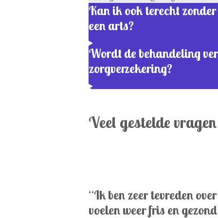
Kan ik ook terecht zonder
een arts?
Wordt de behandeling ver
zorgverzekering?
Veel gestelde vragen
“Ik ben zeer tevreden ove
voelen weer fris en gezond