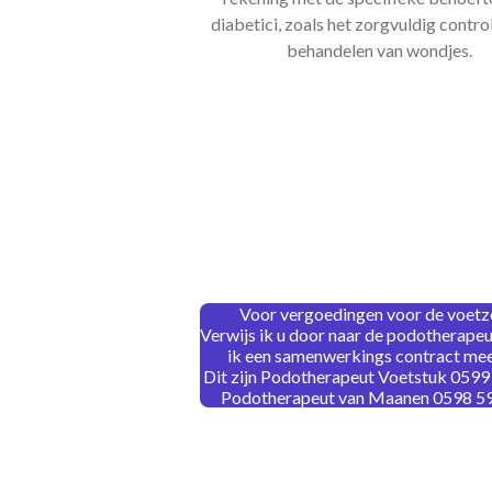
diabetici, zoals het zorgvuldig contro
behandelen van wondjes.
Voor vergoedingen voor de voet
Verwijs ik u door naar de podotherape
ik een samenwerkings contract mee
Dit zijn Podotherapeut Voetstuk 0599
Podotherapeut van Maanen 0598 5