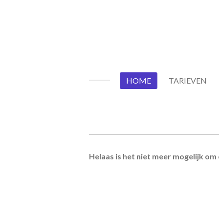
Ga
direct
naar
de
hoofdinhoud
HOME
TARIEVEN
Helaas is het niet meer mogelijk om