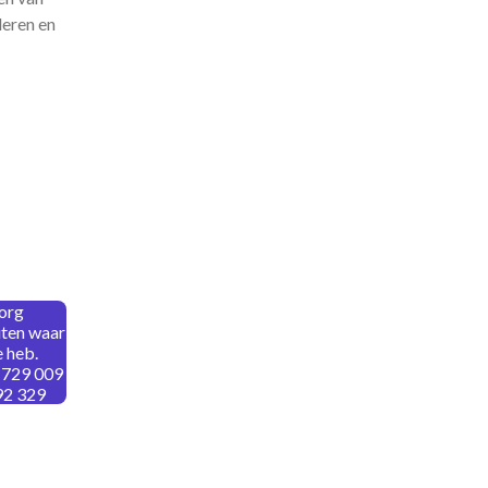
leren en
zorg
uten waar
 heb.
 729 009
92 329