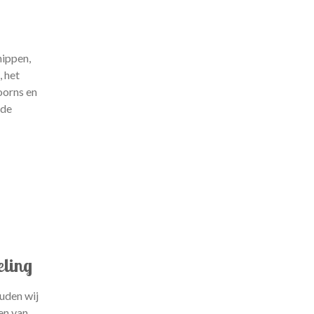
ippen,
, het
oorns en
nde
eling
uden wij
en van