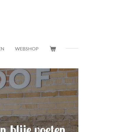
EN
WEBSHOP
 blije voeten